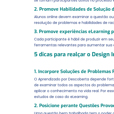
se tornam participantes ativos no processo
2. Promove Habilidades de Solução 
Alunos online devem examinar a questão ou o
resolução de problemas e habilidades de raci
3. Promove experiências eLearning 
Cada participante é hábil de produzir em s
ferramentas relevantes para aumentar sua
5 dicas para realçar o Design
1. Incorpore Soluções de Problemas 
O Aprendizado por Descoberta depende fort
de examinar todos os aspectos do problema e
aplicar o conhecimento na vida real. Por ess
estudos de caso do eLearning.
2. Posicione perante Questões Prov
Uma questão bem trabalhada tem o poder de 