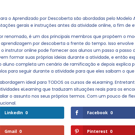
s para o Aprendizado por Descoberta são abordadas pelo Model
tações gerais e instruções antes da atividade online, a fim de e
ador renomado, é um dos principais membros que propõem o mo
 aprendizagem por descoberta a frente do tempo. Isso envolve
, o instrutor online pode fornecer aos alunos um passo a passo 
m formar suas próprias ideias durante a atividade, e então e
 o aluno completa um cenário de ramificação e depois explica
los para seguir durante a atividade para que eles saibam o qu
 abordagem ideal para TODOS os cursos de eLearning. Entretan
atividades eLearning que traduzam situações reais para os enc
liar o assunto nos seus próprios termos. Com um pouco de flexi
ucional.
LinkedIn
0
Facebook
0
Gmail
0
Pinterest
0