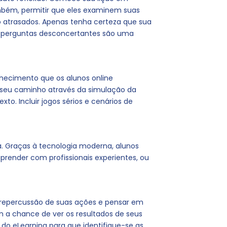
ambém, permitir que eles examinem suas
o atrasados. Apenas tenha certeza que sua
, e perguntas desconcertantes são uma
hecimento que os alunos online
 seu caminho através da simulação da
o. Incluir jogos sérios e cenários de
. Graças à tecnologia moderna, alunos
aprender com profissionais experientes, ou
a repercussão de suas ações e pensar em
êm a chance de ver os resultados de seus
o eLearning para que identifique-se as