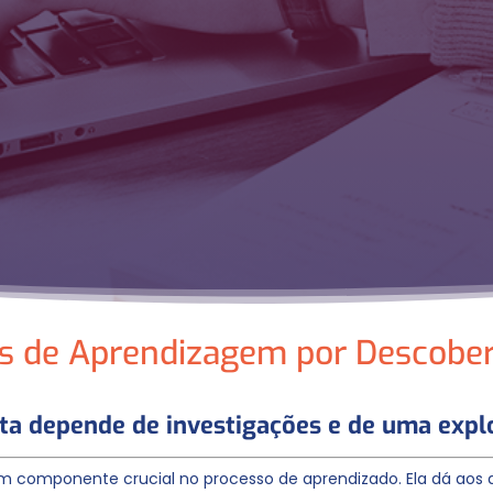
des de Aprendizagem por Descober
a depende de investigações e de uma expl
m componente crucial no processo de aprendizado. Ela dá aos al