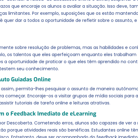
zos que encoraje os alunos a avaliar a situação. Isso deve, t
nças limitantes. Por exemplo, suposições que os estão mantend
ê quer dar a todos a oportunidade de refletir sobre o assunto
mente sobre resolução de problemas, mas as habilidades e con
lo, os talentos que eles aperfeiçoam enquanto eles trabalham
 a oportunidade de praticar o que eles têm aprendido no context
e testem seu conhecimento.
Auto Guiadas Online
 assim, permita-lhes pesquisar o assunto de maneira autônoma
ra começar. Encoraje-os a visitar grupos de mídia sociais para 
stir tutoriais de tarefa online e leituras atrativas.
m o Feedback Imediato de eLearning
 por Descoberta. Cometendo erros, alunos são capazes de ver 
azão porque atividades reais são benéficas. Estudantes online t
sco. Entretanto, deve ser acompanhado do feedback imediato d