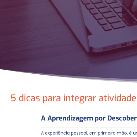
5 dicas para integrar ativida
A Aprendizagem por Descobert
A experiência pessoal, em primeira mão, é u