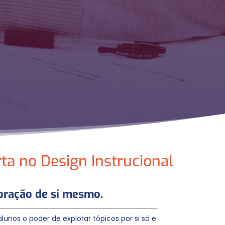
ta no Design Instrucional
oração de si mesmo.
unos o poder de explorar tópicos por si só e