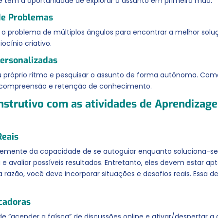
 e têm a oportunidade de explorar o assunto em primeira mão.
de Problemas
 problema de múltiplos ângulos para encontrar a melhor solução
ocínio criativo.
personalizadas
eu próprio ritmo e pesquisar o assunto de forma autônoma. Como
 compreensão e retenção de conhecimento.
 Instrutivo com as atividades de Aprendiza
Reais
emente da capacidade de se autoguiar enquanto soluciona-se 
 avaliar possíveis resultados. Entretanto, eles devem estar ap
a razão, você deve incorporar situações e desafios reais. Essa d
ocadoras
“acender a faísca” de discussões online e ativar/despertar a