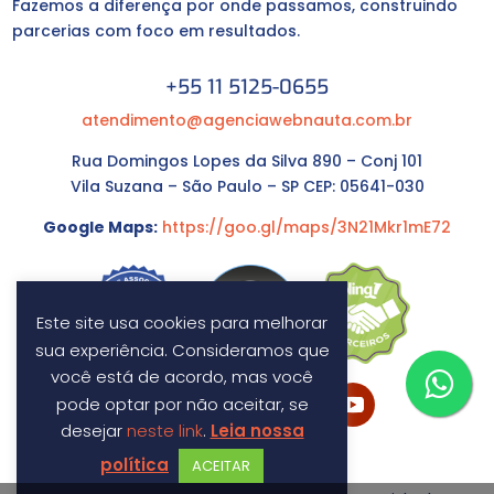
Fazemos a diferença por onde passamos, construindo
parcerias com foco em resultados.
+55 11 5125-0655
atendimento@agenciawebnauta.com.br
Rua Domingos Lopes da Silva 890 – Conj 101
Vila Suzana – São Paulo – SP CEP: 05641-030
Google Maps:
https://goo.gl/maps/3N21Mkr1mE72
Este site usa cookies para melhorar
sua experiência. Consideramos que
você está de acordo, mas você
pode optar por não aceitar, se
desejar
neste link
.
Leia nossa
política
ACEITAR