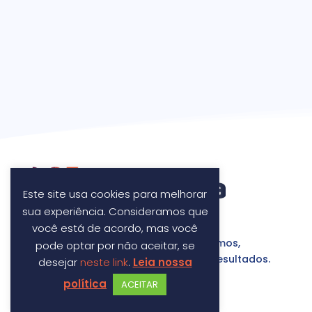
Este site usa cookies para melhorar
sua experiência. Consideramos que
você está de acordo, mas você
Fazemos a diferença por onde passamos,
pode optar por não aceitar, se
construindo parcerias com foco em resultados.
desejar
neste link
.
Leia nossa
política
ACEITAR