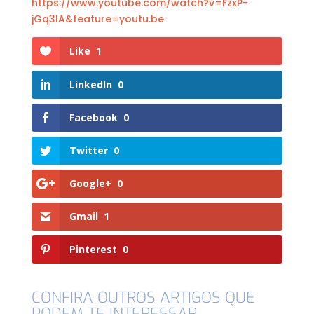
https://www.youtube.com/watch?v=FzxP-
jGq3IA&feature=youtu.be
Like
1
LinkedIn
0
Facebook
0
Twitter
0
Google+
0
Gmail
1
Pinterest
0
CONFIRA OUTROS ARTIGOS QUE
PODEM TE INTERESSAR