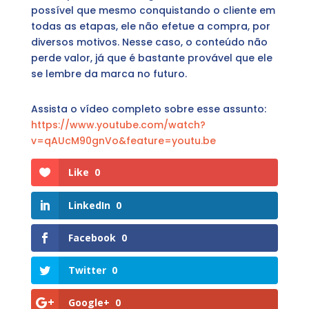
possível que mesmo conquistando o cliente em
todas as etapas, ele não efetue a compra, por
diversos motivos. Nesse caso, o conteúdo não
perde valor, já que é bastante provável que ele
se lembre da marca no futuro.
Assista o vídeo completo sobre esse assunto:
https://www.youtube.com/watch?
v=qAUcM90gnVo&feature=youtu.be
Like
0
LinkedIn
0
Facebook
0
Twitter
0
Google+
0