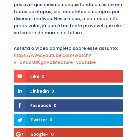
possível que mesmo conquistando o cliente em
todas as etapas, ele não efetue a compra, por
diversos motivos. Nesse caso, o conteúdo não
perde valor, já que é bastante provável que ele
se lembre da marca no futuro.
Assista o vídeo completo sobre esse assunto:
https://www.youtube.com/watch?
v=qAUcM90gnVo&feature=youtu.be
Like
0
LinkedIn
0
Facebook
0
Twitter
0
Google+
0