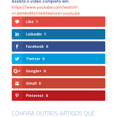
Assista o vídeo completo em:
https://www.youtube.com/watch?
v=dzHWvE5xYGk&feature=youtu.be
Like
1
LinkedIn
1
Facebook
0
Twitter
0
Google+
0
Gmail
0
Pinterest
0
CONFIRA OUTROS ARTIGOS QUE