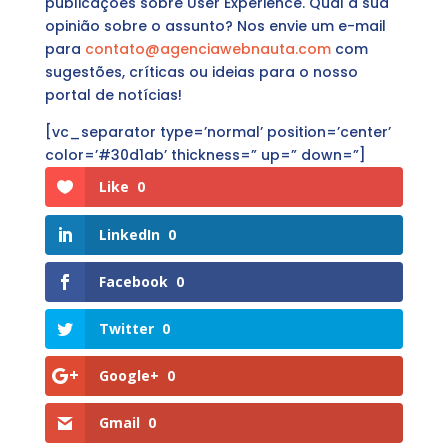
publicações sobre User Experience. Qual a sua
opinião sobre o assunto? Nos envie um e-mail
para
contato@agenciawebnauta.com
com
sugestões, críticas ou ideias para o nosso
portal de notícias!
[vc_separator type=’normal’ position=’center’
color=’#30d1ab’ thickness=” up=” down=”]
Like
0
LinkedIn
0
Facebook
0
Twitter
0
Google+
0
Gmail
0