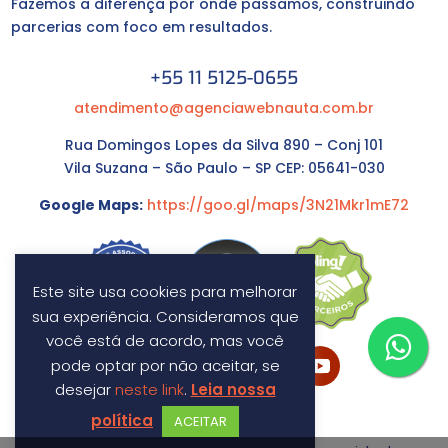
Fazemos a diferença por onde passamos, construindo
parcerias com foco em resultados.
+55 11 5125-0655
atendimento@agenciawebnauta.com.br
Rua Domingos Lopes da Silva 890 – Conj 101
Vila Suzana – São Paulo – SP CEP: 05641-030
Google Maps:
https://goo.gl/maps/3N21Mkr1mE72
Este site usa cookies para melhorar
sua experiência. Consideramos que
você está de acordo, mas você
pode optar por não aceitar, se
desejar
neste link
.
Leia nossa
política
ACEITAR