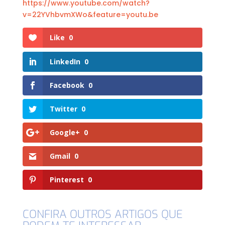
https://www.youtube.com/watch?
v=22YVhbvmXWo&feature=youtu.be
Like
0
LinkedIn
0
Facebook
0
Twitter
0
Google+
0
Gmail
0
Pinterest
0
CONFIRA OUTROS ARTIGOS QUE