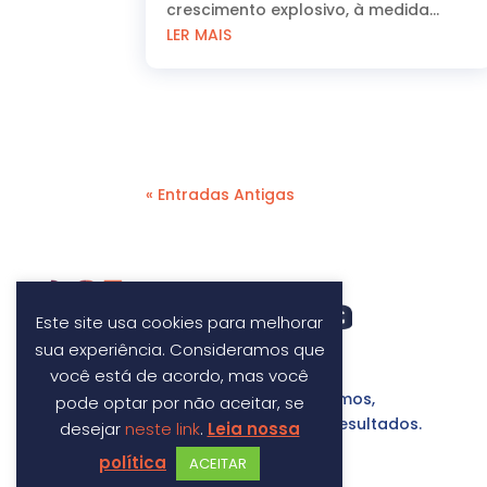
crescimento explosivo, à medida...
LER MAIS
« Entradas Antigas
Este site usa cookies para melhorar
sua experiência. Consideramos que
você está de acordo, mas você
Fazemos a diferença por onde passamos,
pode optar por não aceitar, se
construindo parcerias com foco em resultados.
desejar
neste link
.
Leia nossa
política
ACEITAR