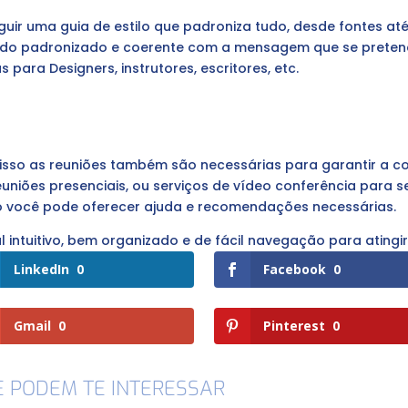
ir uma guia de estilo que padroniza tudo, desde fontes até
údo padronizado e coerente com a mensagem que se pretend
para Designers, instrutores, escritores, etc.
 isso as reuniões também são necessárias para garantir a 
reuniões presenciais, ou serviços de vídeo conferência para
o você pode oferecer ajuda e recomendações necessárias.
l intuitivo, bem organizado e de fácil navegação para atingir
LinkedIn
0
Facebook
0
Gmail
0
Pinterest
0
E PODEM TE INTERESSAR