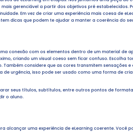
 mais gerenciável a partir dos objetivos pré estabelecido
inuidade. Em vez de criar uma experiência mais coesa de eLe
stem dicas que podem te ajudar a manter a coerência do seu
 uma conexão com os elementos dentro de um material de a
máximo, criando um visual coeso sem ficar confuso. Escolha t
do. Também considere que as cores transmitem sensações 
ia de urgência, isso pode ser usado como uma forma de cri
rar seus títulos, subtítulos, entre outros pontos de format
ir o aluno.
ara alcançar uma experiência de eLearning coerente. Você