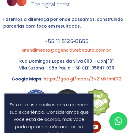
Fazemos a diferença por onde passamos, construindo
parcerias com foco em resultados.
+55 11 5125-0655
atendimento@agenciawebnauta.com.br
Rua Domingos Lopes da Silva 890 – Conj 101
Vila Suzana – São Paulo – SP CEP: 05641-030
Google Maps:
https://goo.gl/maps/3N21Mkr1mE72
Este site usa cookies para melhorar
sua experiência. Consideramos que
você está de acordo, mas você
pode optar por não aceitar, se