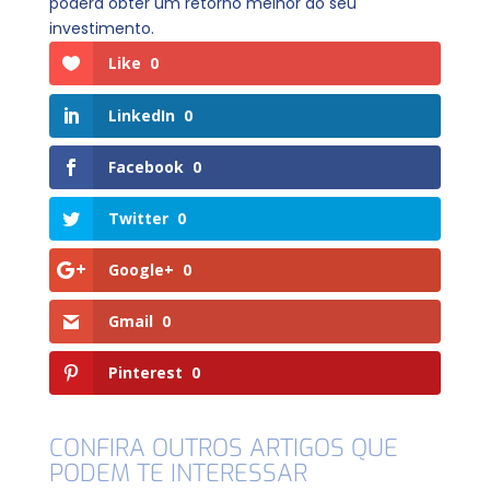
poderá obter um retorno melhor do seu
investimento.
Like
0
LinkedIn
0
Facebook
0
Twitter
0
Google+
0
Gmail
0
Pinterest
0
CONFIRA OUTROS ARTIGOS QUE
PODEM TE INTERESSAR