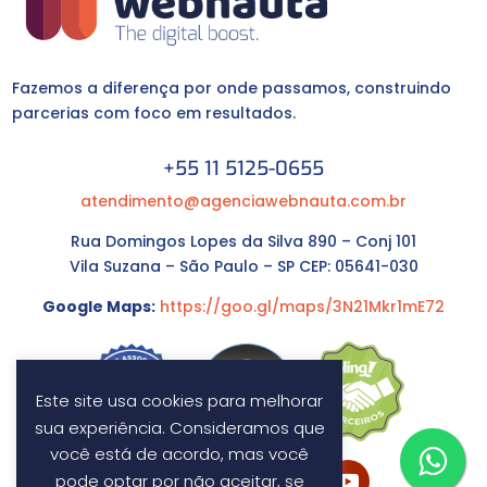
Fazemos a diferença por onde passamos, construindo
parcerias com foco em resultados.
+55 11 5125-0655
atendimento@agenciawebnauta.com.br
Rua Domingos Lopes da Silva 890 – Conj 101
Vila Suzana – São Paulo – SP CEP: 05641-030
Google Maps:
https://goo.gl/maps/3N21Mkr1mE72
Este site usa cookies para melhorar
sua experiência. Consideramos que
você está de acordo, mas você
pode optar por não aceitar, se