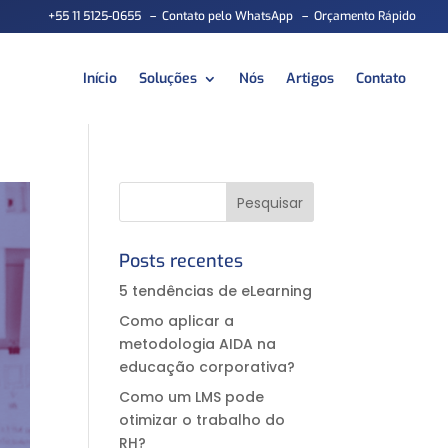
+55 11 5125-0655
–
Contato pelo WhatsApp
–
Orçamento Rápido
Início
Soluções
Nós
Artigos
Contato
Posts recentes
5 tendências de eLearning
Como aplicar a
metodologia AIDA na
educação corporativa?⠀
Como um LMS pode
otimizar o trabalho do
RH?