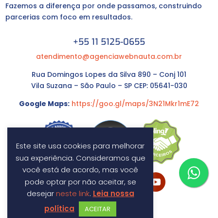
Fazemos a diferença por onde passamos, construindo
parcerias com foco em resultados.
+55 11 5125-0655
atendimento@agenciawebnauta.com.br
Rua Domingos Lopes da Silva 890 – Conj 101
Vila Suzana – São Paulo – SP CEP: 05641-030
Google Maps:
https://goo.gl/maps/3N21Mkr1mE72
Este site usa cookies para melhorar
sua experiência. Consideramos que
você está de acordo, mas você
pode optar por não aceitar, se
desejar
neste link
.
Leia nossa
política
ACEITAR